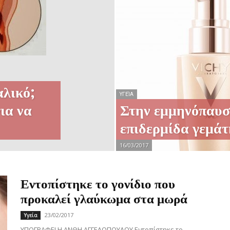
ΠΟΛΗΣ
–
αλικό;
ΥΓΕΊΑ
ια να
Στην εμμηνόπαυσ
επιδερμίδα γεμάτ
ΗΜΕΡΗΣΙΟ
16/03/2017
Εντοπίστηκε το γονίδιο που
προκαλεί γλαύκωμα στα μωρά
ΦΥΛΛΟ
23/02/2017
Υγεία
ΥΠΟΓΡΑΦΕΙ Η ΑΝΘΗ ΑΓΓΕΛΟΠΟΥΛΟΥ Εντοπίστηκε το