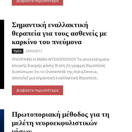
Διαβάστε περισσότερα
Σημαντική εναλλακτική
θεραπεία για τους ασθενείς με
καρκίνο του πνεύμονα
23/02/2017
Υγεία
ΥΠΟΓΡΑΦΕΙ Η ΑΝΘΗ ΑΓΓΕΛΟΠΟΥΛΟΥ Τα αποτελέσματα
κλινικής δοκιμής φάσης ΙΙΙ στη 2η γραμμή θεραπείας
διαπίστωσε ότι το Osimertinib της AstraZeneca,
αποτελεί μια σημαντική εναλλακτική θεραπεία...
Διαβάστε περισσότερα
Πρωτοποριακή μέθοδος για τη
μελέτη νευροεκφυλιστικών
νόσων