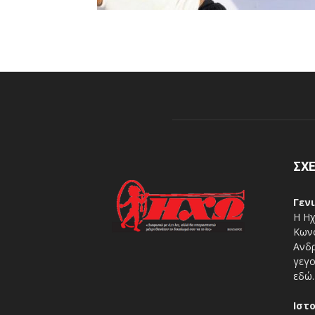
ΣΧΕ
Γεν
Η Ηχ
Κωνσ
Ανδρ
γεγο
εδώ.
Ιστ