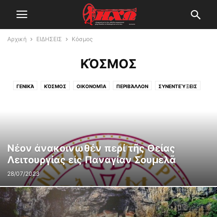
Αρχική
ΕΙΔΗΣΕΙΣ
Κόσμος
ΚΌΣΜΟΣ
ΓΕΝΙΚΆ
ΚΌΣΜΟΣ
ΟΙΚΟΝΟΜΊΑ
ΠΕΡΙΒΆΛΛΟΝ
ΣΥΝΕΝΤΕΎΞΕΙΣ
ΥΓΕΊΑ
Νέον ἀνακοινωθέν περί τῆς Θείας
Λειτουργίας εἰς Παναγίαν Σουμελᾶ
28/07/2023