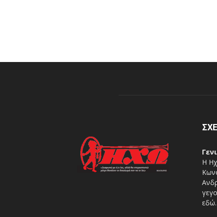
ΣΧΕ
Γεν
Η Ηχ
Κωνσ
Ανδρ
γεγο
εδώ.