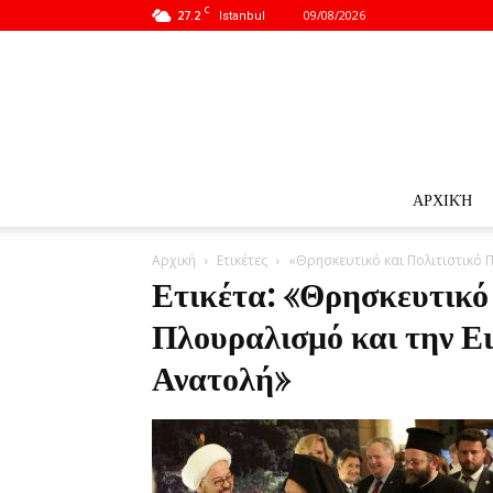
C
27.2
09/08/2026
Istanbul
ΑΡΧΙΚΉ
Αρχική
Ετικέτες
«Θρησκευτικό και Πολιτιστικό 
Ετικέτα: «Θρησκευτικό 
Πλουραλισμό και την Ε
Ανατολή»