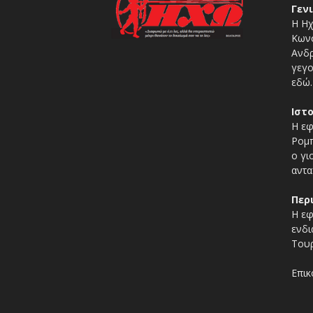
Γεν
Η Ηχ
Κωνσ
Ανδρ
γεγο
εδώ.
Ιστ
Η εφ
Ρομπ
ο γι
αντα
Περ
Η εφ
ενδι
Τουρ
Επικ