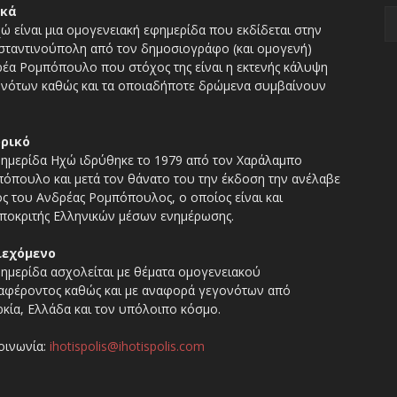
ικά
ώ είναι μια ομογενειακή εφημερίδα που εκδίδεται στην
ταντινούπολη από τον δημοσιογράφο (και ομογενή)
έα Ρομπόπουλο που στόχος της είναι η εκτενής κάλυψη
νότων καθώς και τα οποιαδήποτε δρώμενα συμβαίνουν
ορικό
ημερίδα Ηχώ ιδρύθηκε το 1979 από τον Χαράλαμπο
όπουλο και μετά τον θάνατο του την έκδοση την ανέλαβε
ος του Ανδρέας Ρομπόπουλος, ο οποίος είναι και
ποκριτής Ελληνικών μέσων ενημέρωσης.
ιεχόμενο
ημερίδα ασχολείται με θέματα ομογενειακού
αφέροντος καθώς και με αναφορά γεγονότων από
κία, Ελλάδα και τον υπόλοιπο κόσμο.
οινωνία:
ihotispolis@ihotispolis.com