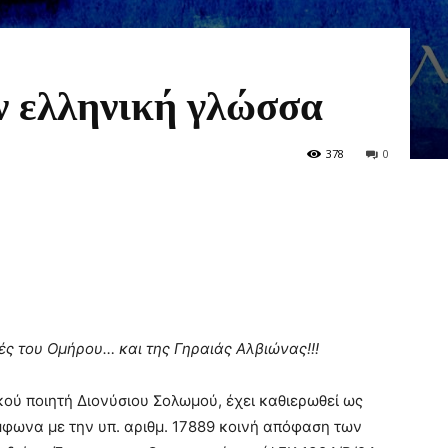
ν ελληνική γλώσσα
378
0
ές του Ομήρου… και της Γηραιάς Αλβιώνας!!!
ού ποιητή Διονύσιου Σολωμού, έχει καθιερωθεί ως
φωνα με την υπ. αριθμ. 17889 κοινή απόφαση των