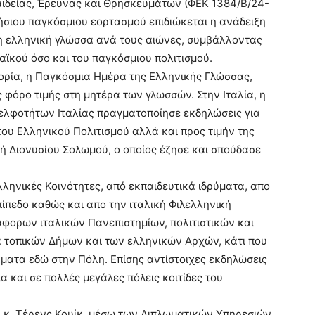
ιδείας, Έρευνας και Θρησκευμάτων (ΦΕΚ 1384/Β/24-
ήσιου παγκόσμιου εορτασμού επιδιώκεται η ανάδειξη
η ελληνική γλώσσα ανά τους αιώνες, συμβάλλοντας
ϊκού όσο και του παγκόσμιου πολιτισμού.
ορία, η Παγκόσμια Ημέρα της Ελληνικής Γλώσσας,
φόρο τιμής στη μητέρα των γλωσσών. Στην Ιταλία, η
ελφοτήτων Ιταλίας πραγματοποίησε εκδηλώσεις για
του Ελληνικού Πολιτισμού αλλά και προς τιμήν της
ή Διονυσίου Σολωμού, ο οποίος έζησε και σπούδασε
ηνικές Κοινότητες, από εκπαιδευτικά ιδρύματα, απο
ίπεδο καθώς και απο την ιταλική Φιλελληνική
άφορων ιταλικών Πανεπιστημίων, πολιτιστικών και
α τοπικών Δήμων και των ελληνικών Αρχών, κάτι που
ύματα εδώ στην Πόλη. Επίσης αντίστοιχες εκδηλώσεις
 και σε πολλές μεγάλες πόλεις κοιτίδες του
 κ. Τέρενς Κουίκ, μέσω των Διπλωματικών Υπηρεσιών