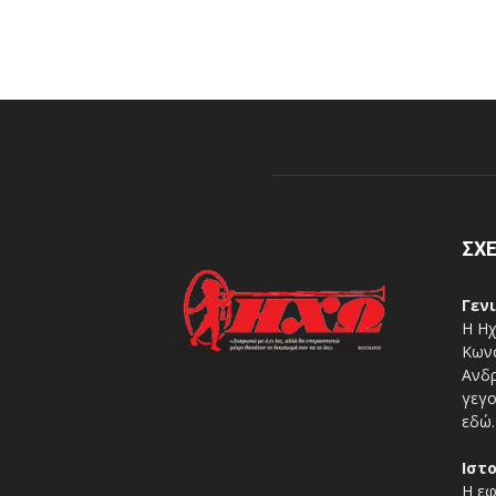
ΣΧΕ
Γεν
Η Ηχ
Κωνσ
Ανδρ
γεγο
εδώ.
Ιστ
Η εφ