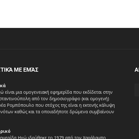
ΤΙΚΆ ΜΕ ΕΜΆΣ
Α
ικά
ώ είναι μια ομογενειακή εφημερίδα που εκδίδεται στην
ταντινούπολη από τον δημοσιογράφο (και ομογενή)
έα Ρομπόπουλο που στόχος της είναι η εκτενής κάλυψη
νότων καθώς και τα οποιαδήποτε δρώμενα συμβαίνουν
ορικό
ημερίδα Ηχώ ιδρύθηκε το 1979 από τον Χαράλαμπο