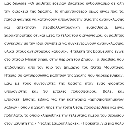
μας δήλωσε «Οι μαθητές έδειξαν ιδιαίτερο ενθουσιασμό σε όλη
την διάρκεια της δράσης. Το σημαντικότερο όμως είναι πως τα
παιδιά φάνηκε να κατανοούν απολύτως την αξία της ανακύκλωσης
και απέκτησαν περιβαλλοντολογική ευαισθησία. Είναι
χαρακτηριστικό ότι και μετά το τέλος του διαγωνισμού, οι μαθητές
συνέχισαν με την ίδια συνέπεια να συγκεντρώνουν ανακυκλώσιμα
υλικά στους αντίστοιχους κάδους». Η τελετή της βράβευσης έγινε
στο στάδιο Mimar Sinan, στην περιοχή του Δήμου. Τα βραβεία που
επιδόθηκαν από τον ίδιο τον Δήμαρχο του Φατίχ Μουσταφά
Ντεμίρ σε αντιπροσωπία μαθητών της Σχολής που παρευρέθηκαν,
μαζί με τους συντονιστές της δράσης ήταν ένας φορητός
υπολογιστής και 30 μπάλες ποδοσφαίρου, βόλεϊ και
μπάσκετ. Επίσης, ειδικά για την κατηγορία «χρησιμοποιημένων
λαδιών» όπου η Σχολή πήρε την τρίτη θέση, προσφέρθηκε και ένα
ποδήλατο, το οποίο κληρώθηκε την τελευταία ημέρα του σχολείου
ης
στον μαθητή της 7
τάξης Σαμουήλ Ερκέκ. «Πρόκειται για μια πολύ