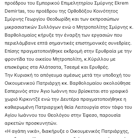
προέδρου του Εμπορικού Επιμελητηρίου Σμύρνης Ekrem
Demirtas, του προέδρου της Ορθοδόξου Κοινότητος
Σμύρνης Γεωργίου Θεοδωρίδη και των εκπροσώπων
μικρασιατικών Συλλόγων ενώ ο Μητροπολίτης Σμύρνης κ.
Βαρθολομαίος κήρυξε την έναρξη των εργασιών που
περιελάμβανε επτά σημαντικές επιστημονικές συνεδρίες.
Επίσης πραγματοποιήθηκε εκδρομὴ στην Ερυθραία με την
φροντίδα του οικείου Μητροπολίτη, κ.Κύριλλου με
επισκέψεις στα Αλάτσατα, Τσεσμέ και Ερυθρές.
Την Κυριακή το απόγευμα αμέσως μετά την υποδοχή του
Οικουμενικού Πατριάρχη κκ. Βαρθολομαίου ακολούθησε
Εσπερινὸς στον Άγιο Ιωάννη που βρίσκεται στο γραφικό
χωριό Κιρκιντζέ ενώ την Δευτέρα πραγματοποιήθηκε η
καθιερωμένη Πατριαρχικὴ θεία Λειτουργία στον τάφο του
Αγίου Ιωάννου του Θεολόγου στην Έφεσο, παρουσία
αρκετών προσκυνητών.
«Η αγάπη νικά», διακήρυξε ο Οικουμενικός Πατριάρχης,