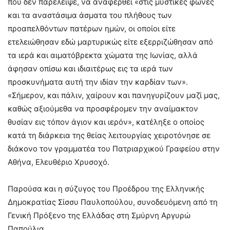
που δεν παρέλειψε, να αναφερθεί «στις μυστικές φωνές
και τα αναστάσιμα άσματα του πλήθους των
προαπελθόντων πατέρων ημών, οι οποίοι είτε
ετελειώθησαν εδώ μαρτυρικώς είτε εξερριζώθησαν από
τα ιερά και αιματόβρεκτα χώματα της Ιωνίας, αλλά
άφησαν οπίσω και ιδιαιτέρως εις τα ιερά των
προσκυνήματα αυτή την ιδίαν την καρδίαν των».
«Σήμερον, και πάλιν, χαίρουν και πανηγυρίζουν μαζί μας,
καθώς αξιούμεθα να προσφέρομεν την αναίμακτον
θυσίαν εις τόπον άγιον και ιερόν», κατέληξε ο οποίος
κατά τη διάρκεια της θείας λειτουργίας χειροτόνησε σε
διάκονο τον γραμματέα του Πατριαρχικού Γραφείου στην
Αθήνα, Ελευθέριο Χρυσοχό.
Παρούσα και η σύζυγος του Προέδρου της Ελληνικής
Δημοκρατίας Σίσσυ Παυλοπούλου, συνοδευόμενη από τη
Γενική Πρόξενο της Ελλάδας στη Σμύρνη Αργυρώ
Παπούλια.