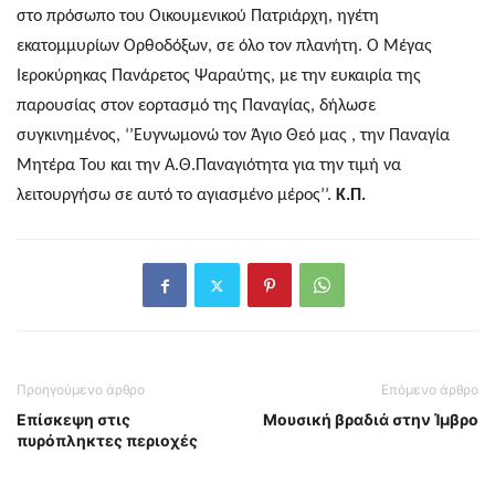
στο πρόσωπο του Οικουμενικού Πατριάρχη
, ηγέτη
εκατομμυρίων Ορθοδόξων
,
σε όλο τον πλανήτη.
O
Μέγας
Ιεροκύρηκας Πανάρετος Ψαραύτης, με την ευκαιρία της
παρουσίας στον εορτασμό της Παναγίας, δήλωσε
συγκινημένος,
‘’Ευγνωμονώ τον Άγιο Θεό μας , την Παναγία
Μητέρα Του και την Α.Θ.Παναγιότητα για την τιμή να
λειτουργήσω σε αυτό το αγιασμένο μέρος’’.
Κ.Π.
Προηγούμενο άρθρο
Επόμενο άρθρο
Επίσκεψη στις
Μουσική βραδιά στην Ίμβρο
πυρόπληκτες περιοχές