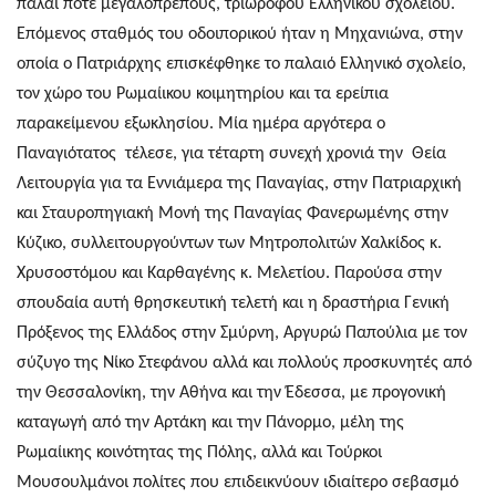
πάλαι ποτέ μεγαλοπρεπούς, τριώροφου Ελληνικού σχολείου.
Επόμενος σταθμός του οδοιπορικού ήταν η Μηχανιώνα, στην
οποία ο Πατριάρχης επισκέφθηκε το παλ
α
ιό Ελληνικό σχολείο,
τον χώρο του
Ρ
ωμαίικου κοιμητηρίου και τα ερείπια
παρακείμενου εξωκλησίου. Μία ημέρα αργότερα ο
Παναγιότατος τέλεσε, για τέταρτη συνεχή χρονιά την Θεία
Λειτουργία για τα Εννιάμερα της Παναγίας, στην Πατριαρχική
και Σταυροπηγιακή Μονή της Παναγίας Φανερωμένης στην
Κύζικο, συλλειτουργούντων των Μητροπολιτών Χαλκίδος κ.
Χρυσοστόμου και Καρθαγένης κ. Μελετίου. Παρούσα στην
σπουδαία αυτή θρησκευτική τελετή και
η
δραστήρια Γενική
Πρόξενος της Ελλάδος στην Σμύρνη, Αργυρώ Παπούλια με τον
σύζυγο της Νίκο Στεφάνου αλλά και πολλούς προσκυνητές από
τη
ν
Θεσσαλονίκη, την Αθήνα και την Έδεσσα, με προγονική
καταγωγή από την Αρτάκη και την Πάνορμο, μέλη της
Ρωμαίι
κης κοινότητας της Πό
λης, αλλά και Τούρκοι
Μουσουλμάνοι πολίτες που επιδεικνύουν ιδιαίτερο σεβασ
μό