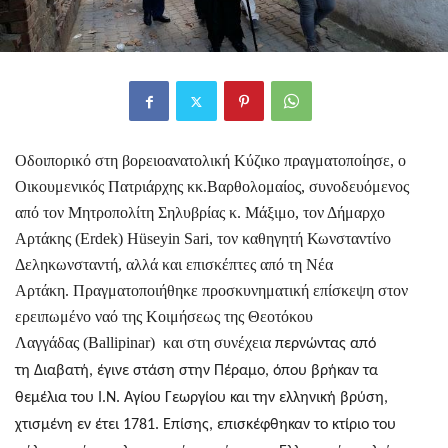
Οδοιπορικό στη
β
ορειοανατολική Κύζικο πραγματοποίησε, ο
Οικουμενικός Πατριάρχης
κκ.
Βαρθολομαίος, συνοδευόμενος
από τον Μητροπολίτη Σηλυβρίας κ. Μάξιμο, τον Δήμαρχο
Αρτάκης (Erdek) Hüseyin Sari, τον καθηγητή Κωνσταντίνο
Δεληκωνσταντή,
αλλά και
επισκέπτε
ς από τη Νέα
Αρτάκη.
Π
ραγματοπο
ιήθηκε
προσκυνηματική επίσκεψη στον
ερειπωμένο
ν
αό
της
Κοιμήσεως της Θεοτόκου
Λαγγάδας (Ballipinar)
και σ
τη συνέχεια
περνώντας από
τη Διαβατή,
έγινε στάση
στην Πέραμο, όπου βρήκαν τα
θεμέλια του Ι.Ν. Αγίου Γεωργίου και την ελληνική βρύση,
χτισμένη εν έτει 1781
. Επίσης
, επισκέφθηκαν το κτίριο του