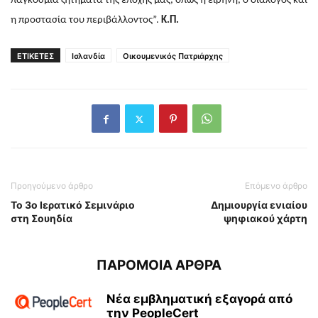
παγκόσμια ζητήματα της εποχής μας, όπως η ειρήνη, ο διάλογος και
η προστασία του περιβάλλοντος”.
Κ.Π.
ΕΤΙΚΕΤΕΣ
Ισλανδία
Οικουμενικός Πατριάρχης
Προηγούμενο άρθρο
Επόμενο άρθρο
Το 3ο Ιερατικό Σεμινάριο
Δημιουργία ενιαίου
στη Σουηδία
ψηφιακού χάρτη
ΠΑΡΟΜΟΙΑ ΑΡΘΡΑ
Νέα εμβληματική εξαγορά από
την PeopleCert