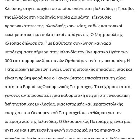
επίσημη υποδοχή ήταν παρόντες ο Μητροπολίτης Σουηδίας κ.
Κλεόπας, στην επαρχία του οποίου υπάγεται η Ισλανδία, η Πρέσβυς
της Ελλάδος στη Νορβηγία Μαρία Διαμάντη, εξέχουσες
προσωπικότητες της Ισλανδικής κοινωνίας, καθώς και τοπικοί
εκκλησιαστικοί και πολιτειακοί παράγοντες. Ο Μητροπολίτης
Κλεόπας δήλωσε ότι, ”με βαθύτατη συγκίνηση και χαρά
υποδεχόμαστε σήμερα στην Ισλανδία τον Πνευματικό Ηγέτη των
300 εκατομμυρίων Χριστιανών Ορθοδόξων ανά την οικουμένη. Η
Πατριαρχική Επίσκεψη είναι υψίστης ιστορικής σημασίας, μιας και
είναι η πρώτη φορά που ο Παναγιώτατος επισκέπτεται τη χώρα
αυτή του Βορρά ως Οικουμενικός Πατριάρχης. Tο ευχάριστο αυτό
γεγονός αντιπροσωπεύει μια καθοριστική στιγμή στη πνευματική
ζωή της τοπικής Εκκλησίας, μιας ιστορικής και ιεραποστολικής
επαρχίας του Οικουμενικού Πατριαρχείου, καθώς και για τον
υπέροχο λαό της Ισλανδίας. Ο Οικουμενικός Πατριάρχης είναι μια
ηγετική και εμπνευσμένη φωνή αναφορικά με τα σημαντικά