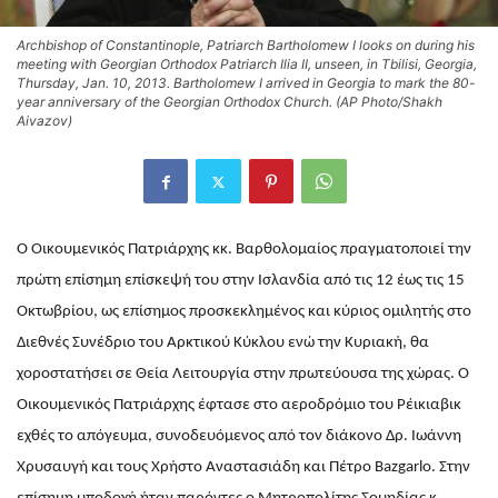
Archbishop of Constantinople, Patriarch Bartholomew I looks on during his
meeting with Georgian Orthodox Patriarch Ilia II, unseen, in Tbilisi, Georgia,
Thursday, Jan. 10, 2013. Bartholomew I arrived in Georgia to mark the 80-
year anniversary of the Georgian Orthodox Church. (AP Photo/Shakh
Aivazov)
Ο Οικουμενικός Πατριάρχης κκ. Βαρθολομαίος πραγματοποιεί την
πρώτη επίσημη επίσκεψή του στην Ισλανδία από τις 12 έως τις 15
Οκτωβρίου, ως επίσημος προσκεκλημένος και κύριος ομιλητής στο
Διεθνές Συνέδριο του Αρκτικού Κύκλου ενώ την Κυριακή, θα
χοροστατήσει σε Θεία Λειτουργία στην πρωτεύουσα της χώρας. Ο
Οικουμενικός Πατριάρχης έφτασε στο αεροδρόμιο του Ρέικιαβικ
εχθές το απόγευμα, συνοδευόμενος από τον διάκονο Δρ. Ιωάννη
Χρυσαυγή και τους Χρήστο Αναστασιάδη και Πέτρο Bazgarlo. Στην