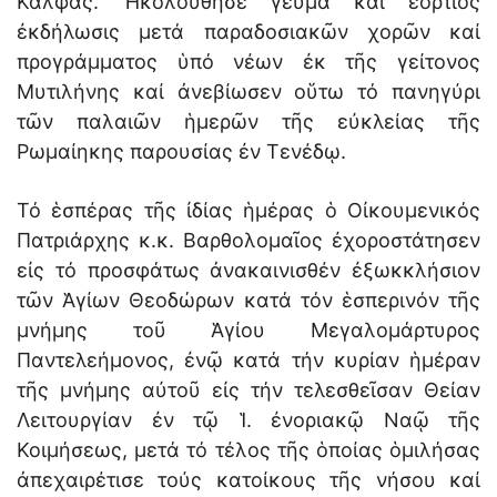
Κάλφας. Ἠκολούθησε γεῦμα καί ἑόρτιος
ἐκδήλωσις μετά παραδοσιακῶν χορῶν καί
προγράμματος ὑπό νέων ἐκ τῆς γείτονος
Μυτιλήνης καί ἀνεβίωσεν οὕτω τό πανηγύρι
τῶν παλαιῶν ἡμερῶν τῆς εὐκλείας τῆς
Ρωμαίηκης παρουσίας ἐν Τενέδῳ.
Τό ἑσπέρας τῆς ἰδίας ἡμέρας ὁ Οἰκουμενικός
Πατριάρχης κ.κ. Βαρθολομαῖος ἐχοροστάτησεν
εἰς τό προσφάτως ἀνακαινισθέν ἐξωκκλήσιον
τῶν Ἁγίων Θεοδώρων κατά τόν ἑσπερινόν τῆς
μνήμης τοῦ Ἁγίου Μεγαλομάρτυρος
Παντελεήμονος, ἐνῷ κατά τήν κυρίαν ἡμέραν
τῆς μνήμης αὐτοῦ εἰς τήν τελεσθεῖσαν Θείαν
Λειτουργίαν ἐν τῷ Ἱ. ἐνοριακῷ Ναῷ τῆς
Κοιμήσεως, μετά τό τέλος τῆς ὁποίας ὁμιλήσας
ἀπεχαιρέτισε τούς κατοίκους τῆς νήσου καί