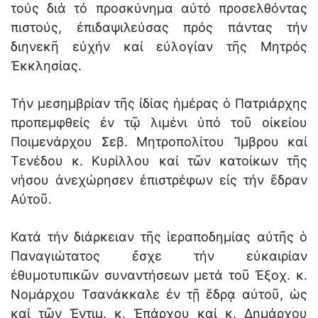
τούς διά τό προσκύνημα αὐτό προσελθόντας
πιστούς, ἐπιδαψιλεύσας πρός πάντας τήν
διηνεκῆ εὐχήν καί εὐλογίαν τῆς Μητρός
Ἐκκλησίας.
Τήν μεσημβρίαν τῆς ἰδίας ἡμέρας ὁ Πατριάρχης
προπεμφθείς ἐν τῷ λιμένι ὑπό τοῦ οἰκείου
Ποιμενάρχου Σεβ. Μητροπολίτου Ἴμβρου καί
Τενέδου κ. Κυρίλλου καί τῶν κατοίκων τῆς
νήσου ἀνεχώρησεν ἐπιστρέφων εἰς τήν ἕδραν
Αὐτοῦ.
Κατά τήν διάρκειαν τῆς ἱεραποδημίας αὐτῆς ὁ
Παναγιώτατος ἔσχε τήν εὐκαιρίαν
ἐθυμοτυπικῶν συναντήσεων μετά τοῦ Ἐξοχ. κ.
Νομάρχου Τσανάκκαλε ἐν τῇ ἕδρᾳ αὐτοῦ, ὡς
καί τῶν Ἐντιμ. κ. Ἐπάρχου καί κ. Δημάρχου