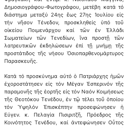
Δημοσιογράφου-Φωτογράφου, μετέβη κατά τό
διάστημα μεταξύ 24ης ἕως 27ης Ἰουλίου εἰς
τήν νῆσον Τένεδον, προσκληθείς ὑπό τοῦ
οἰκείου Ποιμενάρχου καί τῶν ἐν Ἑλλάδι
Σωματείων τῶν Τενεδίων, ἵνα προστῇ τῶν
λατρευτικῶν ἐκδηλώσεων ἐπί τῇ μνήμῃ τῆς
προστάτιδος τῆς νήσου Ὁσιοπαρθενομάρτυρος
Παρασκευῆς.
Κατά τό προσκύνημα αὐτό ὁ Πατριάρχης ἡμῶν
ἐχοροστάτησεν εἰς τόν Μέγαν Ἑσπερινόν τῆς
παραμονῆς τῆς ἑορτῆς εἰς τόν Ναόν Κοιμήσεως
τῆς Θεοτόκου Τενέδου, ἐν τῷ τέλει τοῦ ὁποίου
τόν Ὑψηλόν Ἐπισκέπτην προσεφώνησεν ἡ
Εὐγεν. κ. Πελαγία Πισιριτζῆ, Πρόεδρος τῆς
Κοινότητος Τενέδου, καί ἀντεφώνησεν Οὖτος