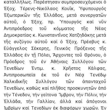
καταλλήλως. Παρέστησαν συμπροσευχόμενοι ὁ
Ἐξοχ. Τέρενς-Νικόλαος Κουΐκ, Ὑφυπουργός
Ἐξωτερικῶν τῆς Ἑλλάδος, μετά συνεργατῶν
αὐτοῦ, ὁ Ἐξοχ. πρ. Ὑπουργός καί νῦν
Ἀντιπρόεδρος τοῦ κόμματος τῆς Νέας
Δημοκρατίας κ. Κωνσταντῖνος Χατζηδάκης μετά
τῆς συζύγου αὐτοῦ καί ὁ Ἐξοχ. Πρέσβυς κ.
Εὐάγγελος Σέκερης, Γενικός Πρόξενος τῆς
Ἑλλάδος ἐν τῇ Πόλει, Ἄρχοντες τοῦ Θρόνου, ὁ
Πρόεδρος τοῦ ἐν Ἀθήναις Συλλόγου τῶν
Τενεδίων Ἐντιμ. κ. Χρῆστος Κάλφας,
Ἀντιπροσωπεία ἐκ τοῦ ἐν Νέᾳ Τενέδῳ
Χαλκιδικῆς Συλλόγου τῶν ἀπανταχοῦ
Τενεδίων, καθώς καί πλῆθος προσκυνητῶν ἀπό
τήν Τένεδον, τήν γείτονα Ἴμβρον, τήν Πόλιν, τήν
Ἑλλάδα, τήν Γαλλίαν, ἀλλά καί ἀπόγονοι
Ἰμβρίων καί Τενεδίων ἐκ διαφόρων χωρῶν. Ἐν