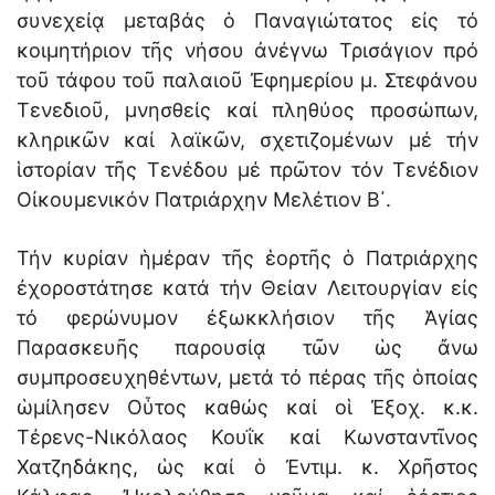
συνεχείᾳ μεταβάς ὁ Παναγιώτατος εἰς τό
κοιμητήριον τῆς νήσου ἀνέγνω Τρισάγιον πρό
τοῦ τάφου τοῦ παλαιοῦ Ἐφημερίου μ. Στεφάνου
Τενεδιοῦ, μνησθείς καί πληθύος προσώπων,
κληρικῶν καί λαϊκῶν, σχετιζομένων μέ τήν
ἱστορίαν τῆς Τενέδου μέ πρῶτον τόν Τενέδιον
Οἰκουμενικόν Πατριάρχην Μελέτιον Β΄.
Τήν κυρίαν ἡμέραν τῆς ἑορτῆς ὁ Πατριάρχης
ἐχοροστάτησε κατά τήν Θείαν Λειτουργίαν εἰς
τό φερώνυμον ἐξωκκλήσιον τῆς Ἁγίας
Παρασκευῆς παρουσίᾳ τῶν ὡς ἄνω
συμπροσευχηθέντων, μετά τό πέρας τῆς ὁποίας
ὡμίλησεν Οὗτος καθώς καί οἱ Ἐξοχ. κ.κ.
Τέρενς-Νικόλαος Κουΐκ καί Κωνσταντῖνος
Χατζηδάκης, ὡς καί ὁ Ἐντιμ. κ. Χρῆστος