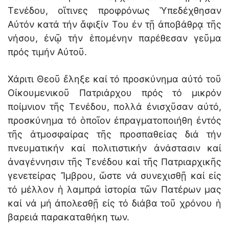
Τενέδου, οἵτινες προφρόνως Ὑπεδέχθησαν
Αὐτόν κατά τήν ἄφιξίν Του ἐν τῇ ἀποβάθρᾳ τῆς
νήσου, ἐνῷ τήν ἑπομένην παρέθεσαν γεῦμα
πρός τιμήν Αὐτοῦ.
Χάριτι Θεοῦ ἔληξε καί τό προσκύνημα αὐτό τοῦ
Οἰκουμενικοῦ Πατριάρχου πρός τό μικρόν
ποίμνιον τῆς Τενέδου, πολλά ἐνισχῦσαν αὐτό,
προσκύνημα τό ὁποῖον ἐπραγματοποιήθη ἐντός
τῆς ἀτμοσφαίρας τῆς προσπαθείας διά τήν
πνευματικήν καί πολιτιστικήν ἀνάστασιν καί
ἀναγέννησιν τῆς Τενέδου καί τῆς Πατριαρχικῆς
γενετείρας Ἴμβρου, ὥστε νά συνεχισθῇ καί εἰς
τό μέλλον ἡ λαμπρά ἱστορία τῶν Πατέρων μας
καί νά μή ἀπολεσθῇ εἰς τό διάβα τοῦ χρόνου ἡ
βαρειά παρακαταθήκη των.