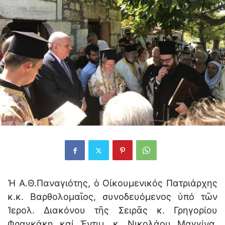
Ἡ Α.Θ.Παναγιότης, ὁ Οἰκουμενικός Πατριάρχης
κ.κ. Βαρθολομαῖος, συνοδευόμενος ὑπό τῶν
Ἱερολ. Διακόνου τῆς Σειρᾶς κ. Γρηγορίου
Φραγκάκη καί Ἐντιμ. κ. Νικολάου Μαγγίνα,