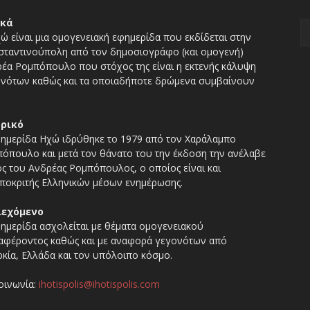
ικά
ώ είναι μια ομογενειακή εφημερίδα που εκδίδεται στην
ταντινούπολη από τον δημοσιογράφο (και ομογενή)
έα Ρομπόπουλο που στόχος της είναι η εκτενής κάλυψη
νότων καθώς και τα οποιαδήποτε δρώμενα συμβαίνουν
ορικό
ημερίδα Ηχώ ιδρύθηκε το 1979 από τον Χαράλαμπο
όπουλο και μετά τον θάνατο του την έκδοση την ανέλαβε
ος του Ανδρέας Ρομπόπουλος, ο οποίος είναι και
ποκριτής Ελληνικών μέσων ενημέρωσης.
ιεχόμενο
ημερίδα ασχολείται με θέματα ομογενειακού
αφέροντος καθώς και με αναφορά γεγονότων από
κία, Ελλάδα και τον υπόλοιπο κόσμο.
οινωνία:
ihotispolis@ihotispolis.com