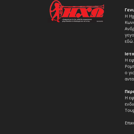
Γεν
Η Ηχ
Κωνσ
Ανδρ
γεγο
εδώ.
Ιστ
Η εφ
Ρομπ
ο γι
αντα
Περ
Η εφ
ενδι
Τουρ
Επικ