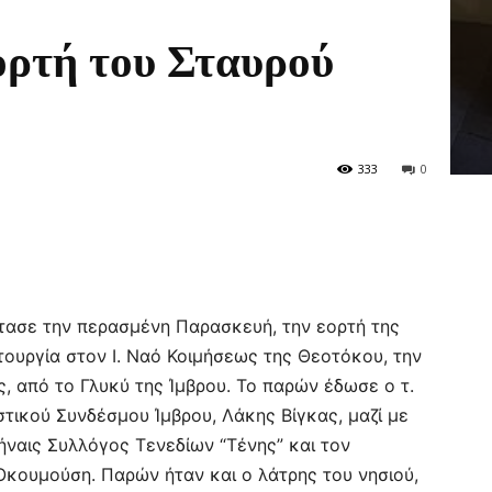
ορτή του Σταυρού
333
0
ρτασε την περασμένη Παρασκευή, την εορτή της
τουργία στον Ι. Ναό Κοιμήσεως της Θεοτόκου, την
ς, από το Γλυκύ της Ίμβρου. Το παρών έδωσε ο τ.
στικού Συνδέσμου Ίμβρου, Λάκης Βίγκας, μαζί με
ήναις Συλλόγος Τενεδίων “Τένης” και τον
κουμούση. Παρών ήταν και ο λάτρης του νησιού,