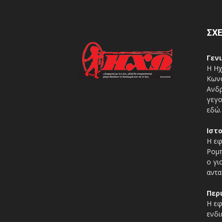
ΣΧΕ
Γεν
Η Ηχ
Κωνσ
Ανδρ
γεγο
εδώ.
Ιστ
Η εφ
Ρομπ
ο γι
αντα
Περ
Η εφ
ενδι