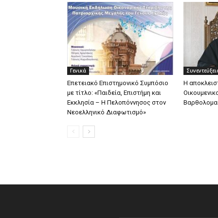
Γενικά
Συνεντεύξει
Επετειακό Επιστημονικό Συμπόσιο
H αποκλεισ
με τίτλο: «Παιδεία, Επιστήμη και
Οικουμενικ
Εκκλησία – Η Πελοπόννησος στον
Βαρθολομα
Νεοελληνικό Διαφωτισμό»