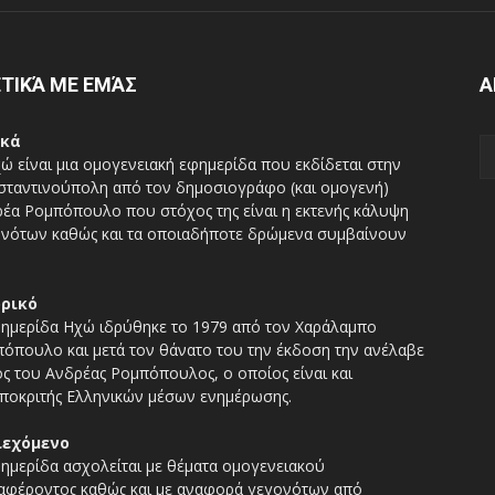
ΤΙΚΆ ΜΕ ΕΜΆΣ
Α
ικά
ώ είναι μια ομογενειακή εφημερίδα που εκδίδεται στην
ταντινούπολη από τον δημοσιογράφο (και ομογενή)
έα Ρομπόπουλο που στόχος της είναι η εκτενής κάλυψη
νότων καθώς και τα οποιαδήποτε δρώμενα συμβαίνουν
ορικό
ημερίδα Ηχώ ιδρύθηκε το 1979 από τον Χαράλαμπο
όπουλο και μετά τον θάνατο του την έκδοση την ανέλαβε
ος του Ανδρέας Ρομπόπουλος, ο οποίος είναι και
ποκριτής Ελληνικών μέσων ενημέρωσης.
ιεχόμενο
ημερίδα ασχολείται με θέματα ομογενειακού
αφέροντος καθώς και με αναφορά γεγονότων από