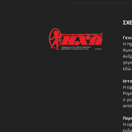
ΣΧΕ
Γεν
Η Ηχ
Κωνσ
Ανδρ
γεγο
εδώ.
Ιστ
Η εφ
Ρομπ
ο γι
αντα
Περ
Η εφ
ενδι