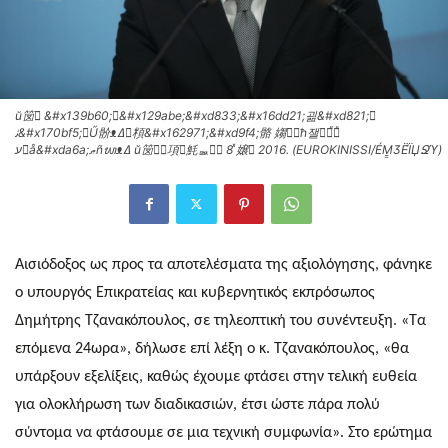
ŭ笝񹳧 &#x139b60;𯫩&#x129abe;&#xd833;&#x16dd21;괾&#xd821;𼠴
ﭠ&#x170bf5;񣼠Ű骱ᴥߡ򠪡頪&#x162971;&#xd9f4;骼 媰񼳹𯬠ħ잴񧠔桭᪼𯵫
ﬠ󴧠å&#xda6a;ޠñᬬᴥߡ ŭ笝񹳧򠪡項𩪯魹ퟡ򬠔񟴧 8 ͯ嬢񟯵 2016. (EUROKINISSI/ÉM͇ӠЁ́ÏЏՋϓ)
Αισιόδοξος ως προς τα αποτελέσματα της αξιολόγησης, φάνηκε
ο υπουργός Επικρατείας και κυβερνητικός εκπρόσωπος
Δημήτρης Τζανακόπουλος, σε τηλεοπτική του συνέντευξη.
«Τα
επόμενα 24ωρα», δήλωσε επί λέξη ο κ. Τζανακόπουλος, «θα
υπάρξουν εξελίξεις, καθώς έχουμε φτάσει στην τελική ευθεία
για ολοκλήρωση των διαδικασιών, έτσι ώστε πάρα πολύ
σύντομα να φτάσουμε σε μια τεχνική συμφωνία». Στο ερώτημα