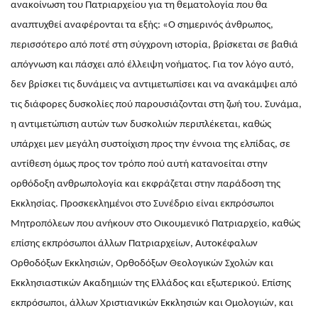
ανακοίνωση του Πατριαρχείου για τη θεματολογία που θα
αναπτυχθεί αναφέρονται τα εξής: «Ο σημερινός άνθρωπος,
περισσότερο από ποτέ στη σύγχρονη ιστορία, βρίσκεται σε βαθιά
απόγνωση και πάσχει από έλλειψη νοήματος. Για τον λόγο αυτό,
δεν βρίσκει τις δυνάμεις να αντιμετωπίσει και να ανακάμψει από
τις διάφορες δυσκολίες πού παρουσιάζονται στη ζωή του. Συνάμα,
η αντιμετώπιση αυτών των δυσκολιών περιπλέκεται, καθώς
υπάρχει μεν μεγάλη συστοίχιση προς την έννοια της ελπίδας, σε
αντίθεση όμως προς τον τρόπο πού αυτή κατανοείται στην
ορθόδοξη ανθρωπολογία και εκφράζεται στην παράδοση της
Εκκλησίας. Προσκεκλημένοι στο Συνέδριο είναι εκπρόσωποι
Μητροπόλεων που ανήκουν στο Οικουμενικό Πατριαρχείο, καθώς
επίσης εκπρόσωποι άλλων Πατριαρχείων, Αυτοκέφαλων
Ορθοδόξων Εκκλησιών, Ορθοδόξων Θεολογικών Σχολών και
Εκκλησιαστικών Ακαδημιών της Ελλάδος και εξωτερικού. Επίσης
εκπρόσωποι, άλλων Χριστιανικών Εκκλησιών και Ομολογιών, και