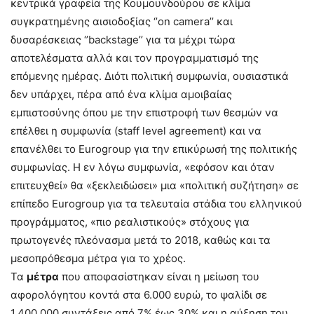
κεντρικά γραφεία της Κουμουνδούρου σε κλίμα
συγκρατημένης αισιοδοξίας ‘’on camera’’ και
δυσαρέσκειας ‘’backstage’’ για τα μέχρι τώρα
αποτελέσματα αλλά και τον προγραμματισμό της
επόμενης ημέρας.
Διότι πολιτική συμφωνία, ουσιαστικά
δεν υπάρχει, πέρα από ένα κλίμα αμοιβαίας
εμπιστοσύνης όπου με την επιστροφή των θεσμών να
επέλθει η συμφωνία (staff level agreement) και να
επανέλθει το Eurogroup για την επικύρωσή της πολιτικής
συμφωνίας.
Η εν λόγω συμφωνία, «εφόσον και όταν
επιτευχθεί» θα «ξεκλειδώσει» μια «πολιτική συζήτηση» σε
επίπεδο Eurogroup για τα τελευταία στάδια του ελληνικού
προγράμματος, «πιο ρεαλιστικούς» στόχους για
πρωτογενές πλεόνασμα μετά το 2018, καθώς και τα
μεσοπρόθεσμα μέτρα για το χρέος.
Τα
μέτρα
που αποφασίστηκαν είναι η μείωση του
αφορολόγητου κοντά στα 6.000 ευρώ, το ψαλίδι σε
1.400.000 συντάξεις από 7% έως 30% και η αύξηση του