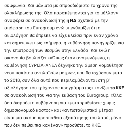
συμφωνία. Και μάλιστα με απροσδιόριστο το χρόνο της
ολοκλήρωσής της. Όλα παραπέμπονται για το μέλλον»
αναφέρει σε ανακοίνωσή της
η ΝΔ
σχετικά με την
απόφαση του Eurogroup ενώ υπενθυμίζει ότι η
αξιολόγηση θα έπρεπε να είχε κλείσει πριν έναν χρόνο
και σημειώνει πως «σήμερα, η κυβέρνηση πανηγυρίζει για
την επιστροφή των θεσμών στην Ελλάδα. Και ενώ η
οικονομία βουλιάζει.»
«Όπως ήταν αναμενόμενο, η
κυβέρνηση ΣΥΡΙΖΑ-ΑΝΕΛ δέχθηκε την άμεση νομοθέτηση
νέου πακέτου αντιλαϊκών μέτρων, που θα ισχύσουν μετά
το 2018, συν όλα αυτά που περιλαμβάνονται στη β’
αξιολόγηση του τρέχοντος προγράμματος» τονίζει
το ΚΚΕ
σε ανακοίνωσή του για την έκβαση του Eurogroup.
«Όλα
όσα διαρρέει η κυβέρνηση για «μεταρρυθμίσεις χωρίς
δημοσιονομικό κόστος» και «αντισταθμιστικά μέτρα»,
είναι μια ακόμη προσπάθεια εξαπάτησης του λαού, μόνο
που δεν πείθει πια κανέναν» προσθέτει το ΚΚΕ.