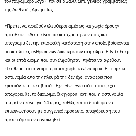
τον παραμικρό λόγο», τόνισε ο Σαλίλ Σέτι, γενικός γραμματέας
της Διεθνούς Αμνηστίας.
«Πρέπει να αφεθούν ελεύθεροι αμέσως και χωρίς όρους»,
πρόσθεσε. «Αυτή είναι μια κατάχρηση δύναμης και
υπογραμμίζει την επισφαλή κατάσταση στην οποία βρίσκονται
οι ακτιβιστές ανθρωπίνων δικαιωμάτων στη χώρα. Η Ιντίλ Εσέρ
και οι επτά ακόμη που συνελήφθησαν, πρέπει να αφεθούν
ελέυθεροι το συντομότερο και χωρίς κανένα όρο». Η τουρκική
αστυνομία από την πλευρά της δεν έχει αναφέρει πού
κρατούνται οι ακτιβιστές. Έχει γίνει γνωστό ότι τους έχει
απαγορευθεί το δικαίωμα δικηγόρου, κάτι που η αστυνομία
μπορεί να κάνει για 24 ώρες, καθώς και το δικαίωμα να
επικοινωνήσουν με συγγενικό πρόσωπο, απαγόρευση που
πρέπει άμεσα να ανακληθεί.