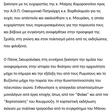
ξεκίνησε με τις ευχαριστίες της κ
.
Mαίρης Κομοροσσάνο
προς
την Α.Θ.Π. Οικουμενικό Πατριάρχη κ.κ. Βαρθολομαίο για τις
ευχές που απέστειλε και ακολούθησε η κ. Μαυράκη, η οποία
ευχαρίστησε τους παρευρισκομένους για την παρουσία τους
και βέβαια με συγκίνηση αναφέρθηκε στην προσφορά της
Σχολής στη γνώση και στον πολιτισμό μέσα από τις εκδηλώσεις
που φιλοξενεί.
Ο Πάνος Σκουρολιάκος στη συνέχεια ξεκίνησε την ομιλία του
αναφερόμενος στην ιστορία του θεάτρου από την αρχαιότητα
μέχρι το σήμερα και την εξέλιξη του από τους Ρωμαίους και το
Βυζάντιο μέχρι την πορεία του στην Κωνσταντινούπολη του
τελευταίου αιώνα. Ενθουσίασε η απαγγελία αποσπασμάτων-
μονολόγων από έργα εποχής όπως από τον ”Φιάκα” και από τον
”Χαρτοπαίκτη” του Χουρμούζη. Η εορταστική εκδήλωση
έκλεισε με πολίτικα τραγούδια από το συγκρότημα του Μάνου