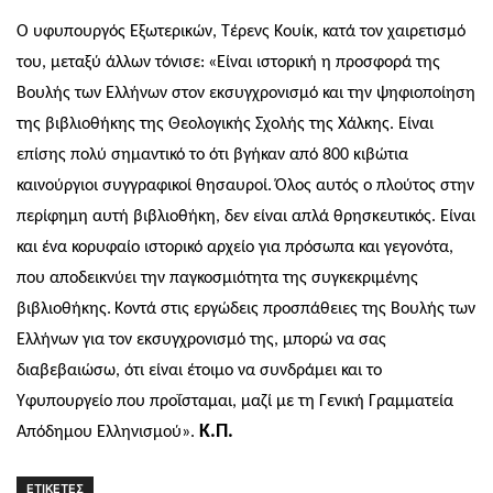
Ο υφυπουργός Εξωτερικών, Τέρενς Κουίκ, κατά τον χαιρετισμό
του, μεταξύ άλλων τόνισε:
«Είναι ιστορική η προσφορά της
Βουλής των Ελλήνων στον εκσυγχρονισμό και την ψηφιοποίηση
της βιβλιοθήκης της Θεολογικής Σχολής της Χάλκης. Είναι
επίσης πολύ σημαντικό το ότι βγήκαν από 800 κιβώτια
καινούργιοι συγγραφικοί θησαυροί.
Όλος αυτός ο πλούτος στην
περίφημη αυτή βιβλιοθήκη, δεν είναι απλά θρησκευτικός. Είναι
και ένα κορυφαίο ιστορικό αρχείο για πρόσωπα και γεγονότα,
που αποδεικνύει την παγκοσμιότητα της συγκεκριμένης
βιβλιοθήκης.
Κοντά στις εργώδεις προσπάθειες της Βουλής των
Ελλήνων για τον εκσυγχρονισμό της, μπορώ να σας
διαβεβαιώσω, ότι είναι έτοιμο να συνδράμει και το
Υφυπουργείο που προΐσταμαι, μαζί με τη Γενική Γραμματεία
Κ.Π.
Απόδημου Ελληνισμού».
ΕΤΙΚΕΤΕΣ