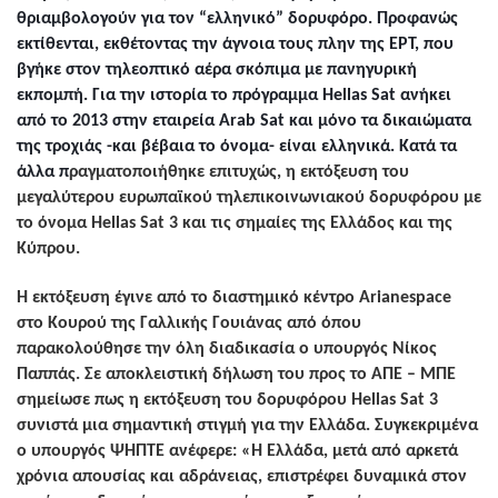
θριαμβολογούν για τον “ελληνικό” δορυφόρο. Προφανώς
εκτίθενται, εκθέτοντας την άγνοια τους πλην της ΕΡΤ, που
βγήκε στον τηλεοπτικό αέρα σκόπιμα με πανηγυρική
εκπομπή. Για την ιστορία το πρόγραμμα Hellas Sat ανήκει
από το 2013 στην εταιρεία Arab Sat και μόνο τα δικαιώματα
της τροχιάς -και βέβαια το όνομα- είναι ελληνικά. Κατά τα
άλλα π
ραγματοποιήθηκε επιτυχώς, η εκτόξευση του
μεγαλύτερου ευρωπαϊκού τηλεπικοινωνιακού δορυφόρου με
το όνομα H
ellas
Sat
3 και τις σημαίες της Ελλάδος και της
Κύπρου.
Η εκτόξευση έγινε από το διαστημικό κέντρο Arianespace
στο Κουρού της Γαλλικής Γουιάνας από όπου
παρακολούθησε την όλη διαδικασία ο υπουργός Νίκος
Παππάς. Σε αποκλειστική δήλωση του προς το ΑΠΕ – ΜΠΕ
σημείωσε πως η εκτόξευση του δορυφόρου Hellas Sat 3
συνιστά μια σημαντική στιγμή για την Ελλάδα. Συγκεκριμένα
ο υπουργός ΨΗΠΤΕ ανέφερε: «Η Ελλάδα, μετά από αρκετά
χρόνια απουσίας και αδράνειας, επιστρέφει δυναμικά στον