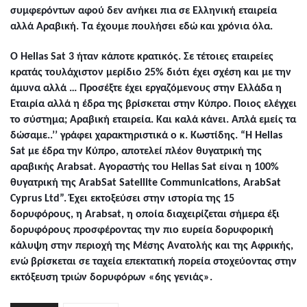
συμφερόντων αφού δεν ανήκει πια σε Ελληνική εταιρεία
αλλά Αραβική. Τα έχουμε πουλήσει εδώ και χρόνια όλα.
Ο H
ellas
S
at
3 ήταν κάποτε κρατικός. Σε τέτοιες εταιρείες
κρατάς τουλάχιστον μερίδιο 25% διότι έχει σχέση και με την
άμυνα αλλά … Προσέξτε έχει εργαζόμενους στην Ελλάδα η
Εταιρία αλλά η έδρα της βρίσκεται στην Κύπρο. Ποιος ελέγχει
το σύστημα; Αραβική εταιρεία. Και καλά κάνει. Απλά εμείς τα
δώσαμε..’’ γράφει χαρακτηριστικά ο κ. Κωστίδης. “Η Hellas
Sat με έδρα την Κύπρο, αποτελεί πλέον θυγατρική της
αραβικής Arabsat. Αγοραστής του Hellas Sat είναι η 100%
θυγατρική της ArabSat Satellite Communications, ArabSat
Cyprus Ltd”. Έχει εκτοξεύσει στην ιστορία της 15
δορυφόρους, η Arabsat, η οποία διαχειρίζεται σήμερα έξι
δορυφόρους προσφέροντας την πιο ευρεία δορυφορική
κάλυψη στην περιοχή της Μέσης Ανατολής και της Αφρικής,
ενώ βρίσκεται σε ταχεία επεκτατική πορεία στοχεύοντας στην
εκτόξευση τριών δορυφόρων «6ης γενιάς».