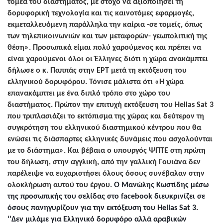
τομέα του διαστήματος, με στόχο να αξιοποιήσει τη
δορυφορική τεχνολογία και τις καινοτόμες εφαρμογές,
εκμεταλλευόμενη παράλληλα την καίρια -σε τομείς, όπως
των τηλεπικοινωνιών και των μεταφορών- γεωπολιτική της
θέση». Προσωπικά είμαι πολύ χαρούμενος και πρέπει να
είναι χαρούμενοι όλοι οι Έλληνες διότι η χώρα ανακάμπτει
δήλωσε ο κ. Παππάς στην ΕΡΤ μετά τη εκτόξευση του
ελληνικού δορυφόρου. Τόνισε μάλιστα ότι «Η χώρα
επανακάμπτει με ένα διπλό τρόπο στο χώρο του
διαστήματος. Πρώτον την επιτυχή εκτόξευση του Hellas
S
at 3
που τριπλασιάζει το εκτόπισμα της χώρας και δεύτερον τη
συγκρότηση του ελληνικού διαστημικού κέντρου που θα
ενώσει τις διάσπαρτες ελληνικές δυνάμεις που ασχολούνται
με το διάστημα». Και βέβαια ο υπουργός ΨΠΤΕ στη πρώτη
του δήλωση, στην αγγλική, από την γαλλική Γουιάνα δεν
παρέλειψε να ευχαριστήσει όλους όσους συνέβαλαν στην
ολοκλήρωση αυτού του έργου.
Ο Μανώλης Κωστίδης μέσω
της προσωπικής του σελίδας στο
facebook
διευκρινίζει σε
όσους πανηγυρίζουν για την εκτόξευση του H
ellas
S
at
3.
‘’Δεν μιλάμε για Ελληνικό δορυφόρο αλλά αραβικών