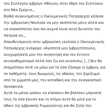
του Συλλόγου Ιμβρίων Αθηνών, στην έδρα του Συλλόγου
στη Νέα Σμύρνη._
Βαθιά συγκινημένος ο Οικουμενικός Πατριάρχης κάλεσε
την Ιμβριώτικη Νεολαία να μην σκέπτεται μόνο αλλά και
να επισκέπτεται όσο πιο συχνά είναι αυτό δυνατόν την
πατρώα γη._
Απευθυνόμενος στην ιμβριώτικη νεολαία ο Οικουμενικός
Πατριάρχης ανέφερε: «Αγαπητά μου Ιμβριοτόπουλα,
συγχωρήσατε μου την συγκίνηση και τον έντονο
συναισθηματισμό αλλά όσο ζω και αναπνέω, […] δεν θα
σταματήσω ποτέ να μιλώ για τα όσα ζήσαμε οι Ίμβριοι, για
τα παθήματα, τους διωγμούς, τις αδικίες, τον ξεριζωμό
από τα χώματά μας, την καταδίκη και την αναγκαστική
προσφυγιά.
Αυτά τα μάτια ώσπου να κλείσουν θα βλέπουν μπροστά
τους τα όσα έγιναν και το στόμα αυτό θα μιλά για το
άδικο της Ιμβριακής Ρωμηοσύνης και θα ζητεί την