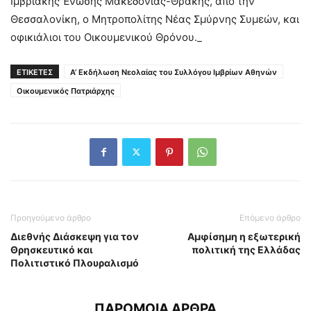
Ιμβριακής Ένωσης Μακεδονίας-Θράκης, από την
Θεσσαλονίκη, ο Mητροπολίτης Νέας Σμύρνης Συμεών, και
οφικιάλιοι του Οικουμενικού Θρόνου._
ΕΤΙΚΕΤΕΣ
Α’ Εκδήλωση Νεολαίας του Συλλόγου Ιμβρίων Αθηνών
Οικουμενικός Πατριάρχης
Προηγούμενο άρθρο
Επόμενο άρθρο
Διεθνής Διάσκεψη για τον
Αμφίσημη η εξωτερική
Θρησκευτικό και
πολιτική της Ελλάδας
Πολιτιστικό Πλουραλισμό
ΠΑΡΟΜΟΙΑ ΑΡΘΡΑ