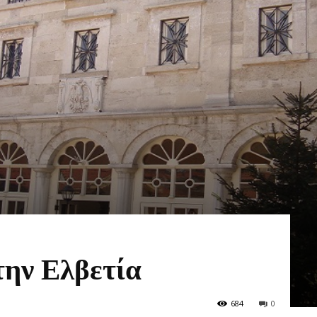
ΠΟΛΗΣ
–
ΗΜΕΡΗΣΙΟ
την Ελβετία
ΦΥΛΛΟ
684
0