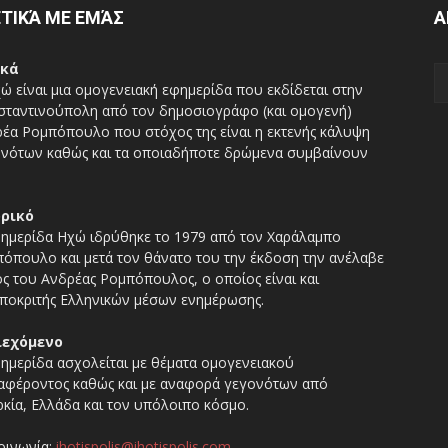
ΤΙΚΆ ΜΕ ΕΜΆΣ
Α
ικά
ώ είναι μια ομογενειακή εφημερίδα που εκδίδεται στην
ταντινούπολη από τον δημοσιογράφο (και ομογενή)
έα Ρομπόπουλο που στόχος της είναι η εκτενής κάλυψη
νότων καθώς και τα οποιαδήποτε δρώμενα συμβαίνουν
ορικό
ημερίδα Ηχώ ιδρύθηκε το 1979 από τον Χαράλαμπο
όπουλο και μετά τον θάνατο του την έκδοση την ανέλαβε
ος του Ανδρέας Ρομπόπουλος, ο οποίος είναι και
ποκριτής Ελληνικών μέσων ενημέρωσης.
ιεχόμενο
ημερίδα ασχολείται με θέματα ομογενειακού
αφέροντος καθώς και με αναφορά γεγονότων από
κία, Ελλάδα και τον υπόλοιπο κόσμο.
οινωνία:
ihotispolis@ihotispolis.com