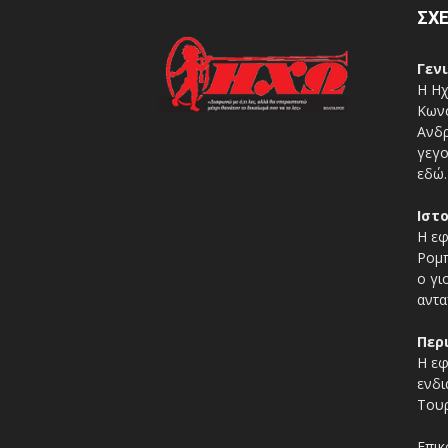
ΣΧΕ
Γεν
Η Ηχ
Κωνσ
Ανδρ
γεγο
εδώ.
Ιστ
Η εφ
Ρομπ
ο γι
αντα
Περ
Η εφ
ενδι
Τουρ
Επικ