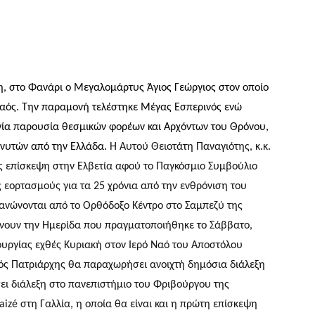
, στο Φανάρι ο Μεγαλομάρτυς Άγιος Γεώργιος στον οποίο
ναός. Την παραμονή τελέστηκε Μέγας Εσπερινός ενώ
γία παρουσία θεσμικών φορέων και Αρχόντων του Θρόνου,
νυτών από την Ελλάδα.
Η Αυτού Θειοτάτη Παναγιότης, κ.κ.
ς επίσκεψη στην Ελβετία αφού το Παγκόσμιο Συμβούλιο
 εορτασμούς για τα 25 χρόνια από την ενθρόνιση του
γανώνονται από το Ορθόδοξο Κέντρο στο Σαμπεζύ της
βάνουν την Ημερίδα που πραγματοποιήθηκε το Σάββατο,
ουργίας εχθές Κυριακή στον Ιερό Ναό του Αποστόλου
ός Πατριάρχης θα παραχωρήσει ανοιχτή δημόσια διάλεξη
ει διάλεξη στο πανεπιστήμιο του Φριβούργου της
Taizé στη Γαλλία, η οποία θα είναι και η πρώτη επίσκεψη