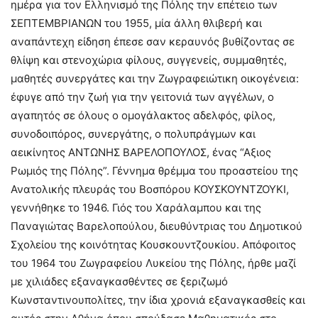
ημέρα για τον Ελληνισμό της Πόλης την επέτειο των
ΣΕΠΤΕΜΒΡΙΑΝΩΝ του 1955, μία άλλη θλιβερή και
αναπάντεχη είδηση έπεσε σαν κεραυνός βυθίζοντας σε
θλίψη και στενοχώρια φίλους, συγγενείς, συμμαθητές,
μαθητές συνεργάτες και την Ζωγραφειώτικη οικογένεια:
έφυγε από την ζωή για την γειτονιά των αγγέλων, ο
αγαπητός σε όλους ο ομογάλακτος αδελφός, φίλος,
συνοδοιπόρος, συνεργάτης, ο πολυπράγμων και
αεικίνητος ΑΝΤΩΝΗΣ ΒΑΡΕΛΟΠΟΥΛΟΣ, ένας “Αξιος
Ρωμιός της Πόλης”. Γέννημα θρέμμα του προαστείου της
Ανατολικής πλευράς του Βοσπόρου ΚΟΥΣΚΟΥΝΤΖΟΥΚΙ,
γεννήθηκε το 1946. Γιός του Χαράλαμπου και της
Παναγιώτας Βαρελοπούλου, διευθύντριας του Δημοτικού
Σχολείου της κοινότητας Κουσκουντζουκίου. Απόφοιτος
του 1964 του Ζωγραφείου Λυκείου της Πόλης, ήρθε μαζί
με χιλιάδες εξαναγκασθέντες σε ξεριζωμό
Κωνσταντινουπολίτες, την ίδια χρονιά εξαναγκασθείς και