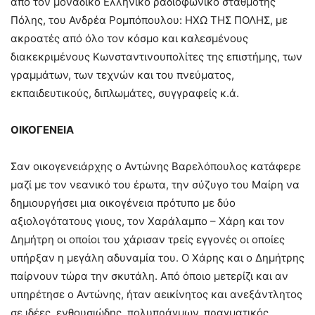
από τον μοναδικό Ελληνικό ραδιοφωνικό σταθμότης
Πόλης, του Ανδρέα Ρομπόπουλου: ΗΧΩ ΤΗΣ ΠΟΛΗΣ, με
ακροατές από όλο τον κόσμο και καλεσμένους
διακεκριμένους Κωνσταντινουπολίτες της επιστήμης, των
γραμμάτων, των τεχνών και του πνεύματος,
εκπαιδευτικούς, διπλωμάτες, συγγραφείς κ.ά.
ΟΙΚΟΓΕΝΕΙΑ
Σαν οικογενειάρχης ο Αντώνης Βαρελόπουλος κατάφερε
μαζί με τον νεανικό του έρωτα, την σύζυγο του Μαίρη να
δημιουργήσει μια οικογένεια πρότυπο με δύο
αξιολογότατους γιους, τον Χαράλαμπο – Χάρη και τον
Δημήτρη οι οποίοι του χάρισαν τρείς εγγονές οι οποίες
υπήρξαν η μεγάλη αδυναμία του. Ο Χάρης και ο Δημήτρης
παίρνουν τώρα την σκυτάλη. Από όποιο μετερίζι και αν
υπηρέτησε ο Αντώνης, ήταν αεικίνητος και ανεξάντλητος
σε ιδέες, ενθουσιώδης, πολυπράγμων, πραγματικός