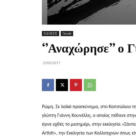
ΕΙΔΗΣΕΙΣ
Γενικά
‘’Αναχώρησε’’ ο 
23/02/2017
Ρώμη. Σε λαϊκό προσκύνημα, στο Καπιτώλειο τ
γλύπτη Γιάννη Κουνέλλη, ο οποίος πέθανε στην
έγινε εχθές το μεσημέρι, στην εκκλησία «Σάντ
Artisti», την Εκκλησία των Kαλλιτεχνών όπως ε