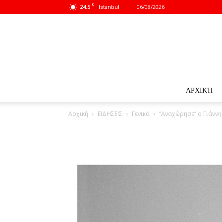
C
24.5
06/08/2026
Istanbul
ΑΡΧΙΚΉ
Αρχική
ΕΙΔΗΣΕΙΣ
Γενικά
‘’Αναχώρησε’’ ο Γιάνν