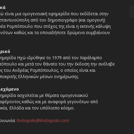
ικά
ώ είναι μια ομογενειακή εφημερίδα που εκδίδεται στην
ταντινούπολη από τον δημοσιογράφο (και ομογενή)
έα Ρομπόπουλο που στόχος της είναι η εκτενής κάλυψη
νότων καθώς και τα οποιαδήποτε δρώμενα συμβαίνουν
ορικό
ημερίδα Ηχώ ιδρύθηκε το 1979 από τον Χαράλαμπο
όπουλο και μετά τον θάνατο του την έκδοση την ανέλαβε
ος του Ανδρέας Ρομπόπουλος, ο οποίος είναι και
ποκριτής Ελληνικών μέσων ενημέρωσης.
ιεχόμενο
ημερίδα ασχολείται με θέματα ομογενειακού
αφέροντος καθώς και με αναφορά γεγονότων από
κία, Ελλάδα και τον υπόλοιπο κόσμο.
οινωνία:
ihotispolis@ihotispolis.com