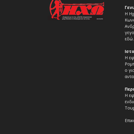
Γεν
Η Ηχ
Κωνσ
Ανδρ
γεγο
εδώ.
Ιστ
Η εφ
Ρομπ
ο γι
αντα
Περ
Η εφ
ενδι
Τουρ
Επικ