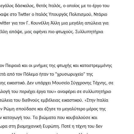
εγάλος δάσκαλος, θετός Ιταλός, ο οποίος με το έργο του
αψε στο Twtter o Ιταλός Υπουργός Πολιτισμού, Ντάριο
itter για τον Γ. Κουνέλλη
Άλλη μια μεγάλη απώλεια για
νέλλη απόψε, μας αφήνει πιο φτωχούς. Συλλυπητήρια
τον Πειραιά και οι μνήμες της φτωχής και καταστρεμμένης
τά από τον Πόλεμο ήταν το “χρυσωρυχείο” της
ης εικαστικό. Δεν υπάρχει Μουσείο Σύγχρονης Τέχνης, σε
λλογή του περιέχει έργα του» αναφέρει σε συλλυπητήριο
ώλεια του διεθνούς εμβέλειας εικαστικού. «Στην Ιταλία
την Ρώμη σπούδασε και έζησε το μεγαλύτερο μέρος της
ην καταγωγή του. Τα βιώματα που κουβαλούσε και
ρα στη βιομηχανική Ευρώπη. Ποτέ η τέχνη του δεν