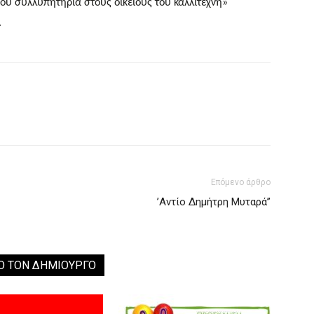
ου συλλυπητήρια στους οικείους του καλλιτέχνη»
.
Επόμενο άρθρο
’Αντίο Δημήτρη Μυταρά’’
Ο ΤΟΝ ΔΗΜΙΟΥΡΓΟ