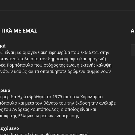
ΤΙΚΆ ΜΕ ΕΜΆΣ
Α
ικά
ώ είναι μια ομογενειακή εφημερίδα που εκδίδεται στην
ταντινούπολη από τον δημοσιογράφο (και ομογενή)
έα Ρομπόπουλο που στόχος της είναι η εκτενής κάλυψη
νότων καθώς και τα οποιαδήποτε δρώμενα συμβαίνουν
ορικό
ημερίδα Ηχώ ιδρύθηκε το 1979 από τον Χαράλαμπο
όπουλο και μετά τον θάνατο του την έκδοση την ανέλαβε
ος του Ανδρέας Ρομπόπουλος, ο οποίος είναι και
ποκριτής Ελληνικών μέσων ενημέρωσης.
ιεχόμενο
ημερίδα ασχολείται με θέματα ομογενειακού