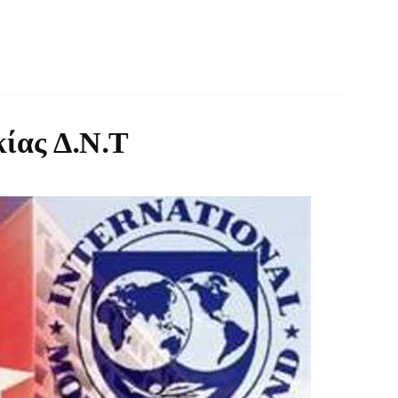
κίας Δ.Ν.Τ