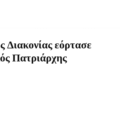
ής Διακονίας εόρτασε
κός Πατριάρχης