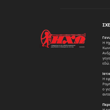
ΣΧΕ
Γεν
Η Ηχ
Κωνσ
Ανδρ
γεγο
εδώ.
Ιστ
Η εφ
Ρομπ
ο γι
αντα
Περ
Η εφ