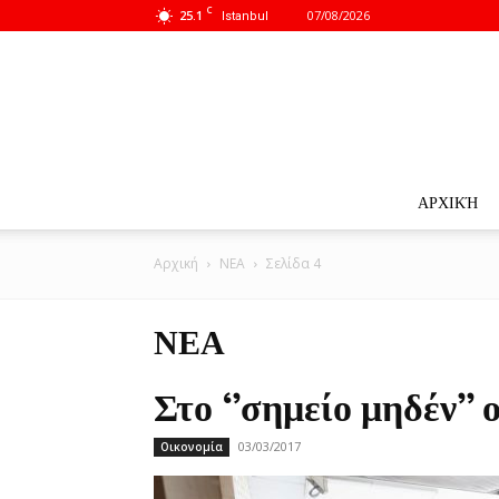
C
25.1
07/08/2026
Istanbul
ΑΡΧΙΚΉ
Αρχική
ΝΕΑ
Σελίδα 4
ΝΕΑ
Στο ‘’σημείο μηδέν’’ 
03/03/2017
Οικονομία